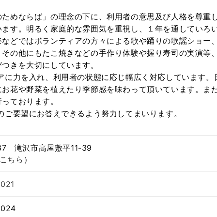
ためならば」の理念の下に、利用者の意思及び人格を尊重
います。明るく家庭的な雰囲気を重視し、１年を通していろ
祭などではボランティアの方々による歌や踊りの歌謡ショー
。その他にもたこ焼きなどの手作り体験や握り寿司の実演等
びつきを大切にしています。
に力を入れ、利用者の状態に応じ幅広く対応しています。
にお花や野菜を植えたり季節感を味わって頂いています。ま
行っております。
ご要望にお答えできるよう努力してまいります。
637 滝沢市高屋敷平11-39
こちら
）
2021
2024