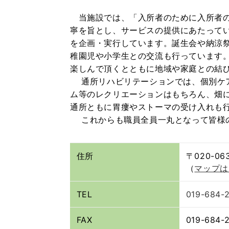
当施設では、「入所者のために入所者の
寧を旨とし、サービスの提供にあたって
を企画・実行しています。誕生会や納涼
稚園児や小学生との交流も行っています
楽しんで頂くとともに地域や家庭との結
通所リハビリテーションでは、個別ケア
ム等のレクリエーションはもちろん、畑
通所ともに胃瘻やストーマの受け入れも
これからも職員全員一丸となって皆様の
住所
〒020-0
（
マップは
TEL
019-684-
FAX
019-684-