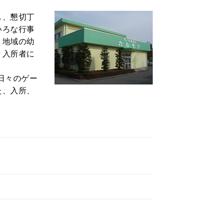
し、懇切丁
いろな行事
、地域の幼
、入所者に
日々のゲー
た、入所、