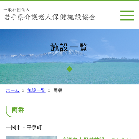
施設一覧
ホーム
施設一覧
両磐
両磐
一関市・平泉町